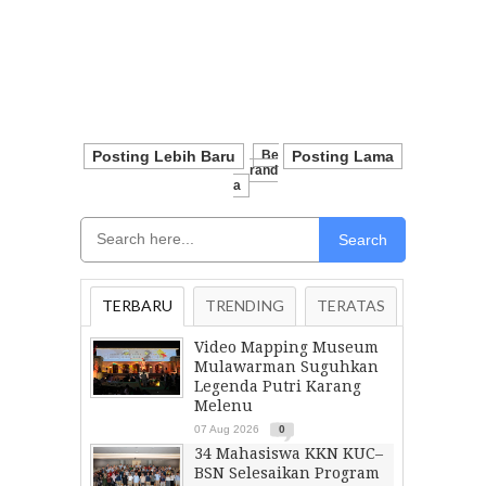
Posting Lebih Baru
Be
Posting Lama
Rand
A
Search
TERBARU
TRENDING
TERATAS
Video Mapping Museum
Mulawarman Suguhkan
Legenda Putri Karang
Melenu
07 Aug 2026
0
34 Mahasiswa KKN KUC–
BSN Selesaikan Program