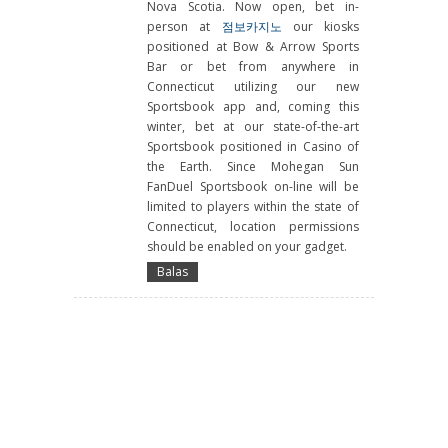
Nova Scotia. Now open, bet in-
person at
점보카지노
our kiosks
positioned at Bow & Arrow Sports
Bar or bet from anywhere in
Connecticut utilizing our new
Sportsbook app and, coming this
winter, bet at our state-of-the-art
Sportsbook positioned in Casino of
the Earth. Since Mohegan Sun
FanDuel Sportsbook on-line will be
limited to players within the state of
Connecticut, location permissions
should be enabled on your gadget.
Balas