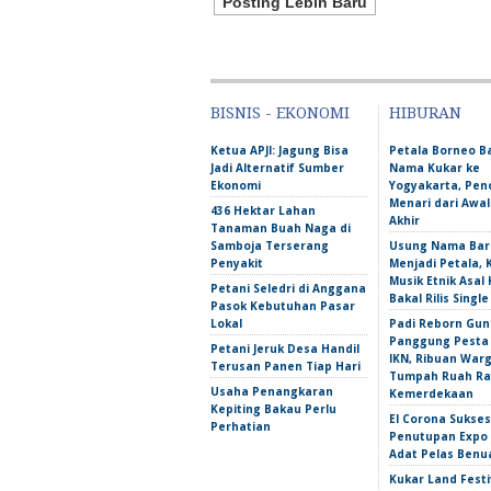
Posting Lebih Baru
BISNIS - EKONOMI
HIBURAN
Ketua APJI: Jagung Bisa
Petala Borneo 
Jadi Alternatif Sumber
Nama Kukar ke
Ekonomi
Yogyakarta, Pen
Menari dari Awa
436 Hektar Lahan
Akhir
Tanaman Buah Naga di
Samboja Terserang
Usung Nama Bar
Penyakit
Menjadi Petala,
Musik Etnik Asal 
Petani Seledri di Anggana
Bakal Rilis Single
Pasok Kebutuhan Pasar
Lokal
Padi Reborn Gu
Panggung Pesta
Petani Jeruk Desa Handil
IKN, Ribuan War
Terusan Panen Tiap Hari
Tumpah Ruah Ra
Usaha Penangkaran
Kemerdekaan
Kepiting Bakau Perlu
El Corona Sukse
Perhatian
Penutupan Expo
Adat Pelas Benu
Kukar Land Festi