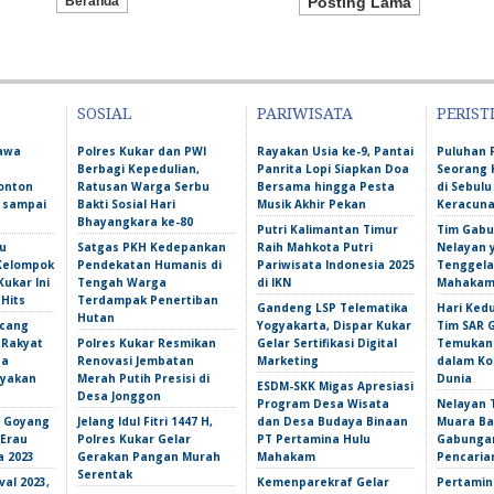
Beranda
Posting Lama
SOSIAL
PARIWISATA
PERIST
Bawa
Polres Kukar dan PWI
Rayakan Usia ke-9, Pantai
Puluhan 
Berbagi Kepedulian,
Panrita Lopi Siapkan Doa
Seorang 
onton
Ratusan Warga Serbu
Bersama hingga Pesta
di Sebulu
l sampai
Bakti Sosial Hari
Musik Akhir Pekan
Keracun
Bhayangkara ke-80
Putri Kalimantan Timur
Tim Gabu
u
Satgas PKH Kedepankan
Raih Mahkota Putri
Nelayan 
 Kelompok
Pendekatan Humanis di
Pariwisata Indonesia 2025
Tenggela
Kukar Ini
Tengah Warga
di IKN
Mahakam 
 Hits
Terdampak Penertiban
Gandeng LSP Telematika
Hari Ked
Hutan
ncang
Yogyakarta, Dispar Kukar
Tim SAR 
 Rakyat
Polres Kukar Resmikan
Gelar Sertifikasi Digital
Temukan 
ga
Renovasi Jembatan
Marketing
dalam Ko
yakan
Merah Putih Presisi di
Dunia
ESDM-SKK Migas Apresiasi
Desa Jonggon
Program Desa Wisata
Nelayan T
s Goyang
Jelang Idul Fitri 1447 H,
dan Desa Budaya Binaan
Muara Ba
 Erau
Polres Kukar Gelar
PT Pertamina Hulu
Gabunga
a 2023
Gerakan Pangan Murah
Mahakam
Pencarian
Serentak
val 2023,
Kemenparekraf Gelar
Pertamin