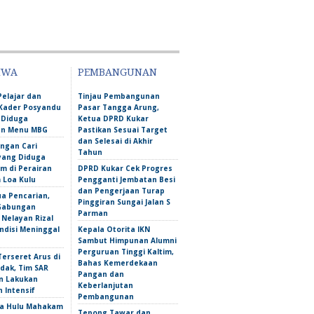
IWA
PEMBANGUNAN
Pelajar dan
Tinjau Pembangunan
Kader Posyandu
Pasar Tangga Arung,
 Diduga
Ketua DPRD Kukar
an Menu MBG
Pastikan Sesuai Target
dan Selesai di Akhir
ngan Cari
Tahun
yang Diduga
m di Perairan
DPRD Kukar Cek Progres
Loa Kulu
Pengganti Jembatan Besi
dan Pengerjaan Turap
ua Pencarian,
Pinggiran Sungai Jalan S
Gabungan
Parman
Nelayan Rizal
ndisi Meninggal
Kepala Otorita IKN
Sambut Himpunan Alumni
Perguruan Tinggi Kaltim,
erseret Arus di
Bahas Kemerdekaan
dak, Tim SAR
Pangan dan
n Lakukan
Keberlanjutan
 Intensif
Pembangunan
a Hulu Mahakam
Tepong Tawar dan