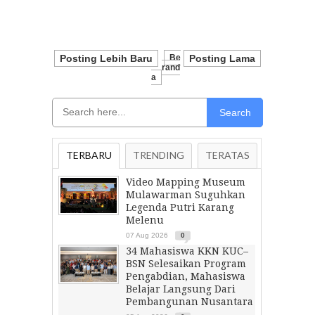
Posting Lebih Baru
Be
Posting Lama
Rand
A
Search
TERBARU
TRENDING
TERATAS
Video Mapping Museum
Mulawarman Suguhkan
Legenda Putri Karang
Melenu
07 Aug 2026
0
34 Mahasiswa KKN KUC–
BSN Selesaikan Program
Pengabdian, Mahasiswa
Belajar Langsung Dari
Pembangunan Nusantara