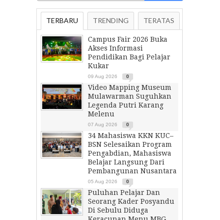
TERBARU
TRENDING
TERATAS
Campus Fair 2026 Buka
Akses Informasi
Pendidikan Bagi Pelajar
Kukar
09 Aug 2026
0
Video Mapping Museum
Mulawarman Suguhkan
Legenda Putri Karang
Melenu
07 Aug 2026
0
34 Mahasiswa KKN KUC–
BSN Selesaikan Program
Pengabdian, Mahasiswa
Belajar Langsung Dari
Pembangunan Nusantara
05 Aug 2026
0
Puluhan Pelajar Dan
Seorang Kader Posyandu
Di Sebulu Diduga
Keracunan Menu MBG